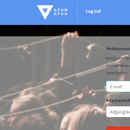
Log ind
Medlemsnum
Benyt medle
mailadresse e
husstanden.
Adgangsko