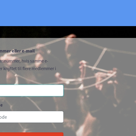
mer eller e-mail
msnummer, hvis samme e-
r knyttet til flere medlemmer i
de