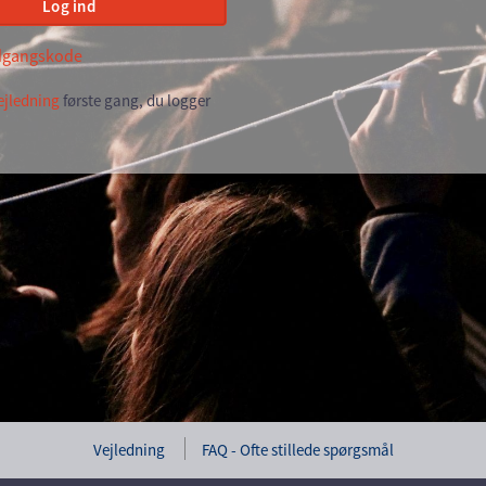
Log ind
dgangskode
ejledning
første gang, du logger
Vejledning
FAQ - Ofte stillede spørgsmål