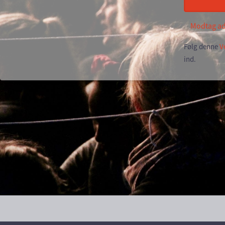
Modtag a
Følg denne
V
ind.