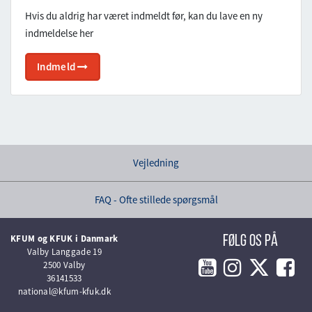
Hvis du aldrig har været indmeldt før, kan du lave en ny
indmeldelse her
Indmeld
Vejledning
FAQ - Ofte stillede spørgsmål
KFUM og KFUK i Danmark
Følg os på
Valby Langgade 19
2500 Valby
36141533
national@kfum-kfuk.dk