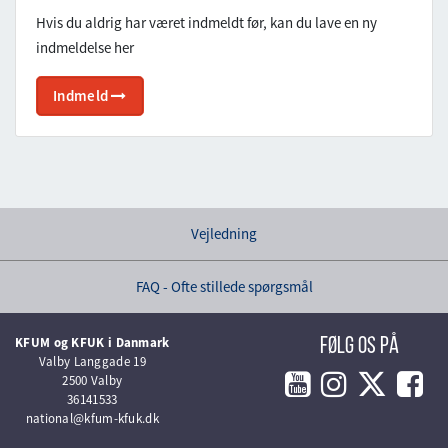
Hvis du aldrig har været indmeldt før, kan du lave en ny
indmeldelse her
Indmeld
Vejledning
FAQ - Ofte stillede spørgsmål
KFUM og KFUK i Danmark
Følg os på
Valby Langgade 19
2500 Valby
36141533
national@kfum-kfuk.dk