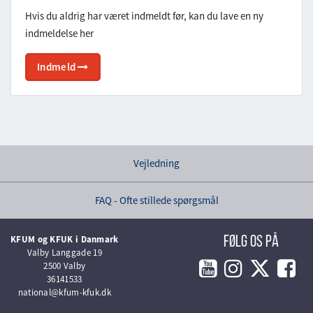
Hvis du aldrig har været indmeldt før, kan du lave en ny
indmeldelse her
Indmeld
Vejledning
FAQ - Ofte stillede spørgsmål
KFUM og KFUK i Danmark
Følg os på
Valby Langgade 19
2500 Valby
36141533
national@kfum-kfuk.dk