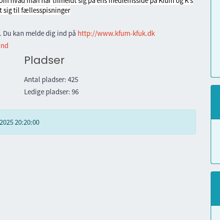
er om hvad man har tilmeldt sig på ens medlemsside på Kfum og K’s
sig til fællesspisninger
. Du kan melde dig ind på
http://www.kfum-kfuk.dk
ind
Pladser
Antal pladser:
425
Ledige pladser:
96
2025 20:20:00