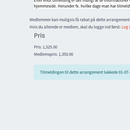
Efter endt tilmelding er det muligt at se information
hjemmeside. Herunder fx. hvilke dage man har tilmeldt 
Medlemmer kan muligvis få rabat på dette arrangement
Hvis du allerede er medlem, skal du logge ind først:
Log 
Pris
Pris:
1,525.00
Medlemspris:
1,350.00
Tilmeldingen til dette arrangement lukkede
01-07-