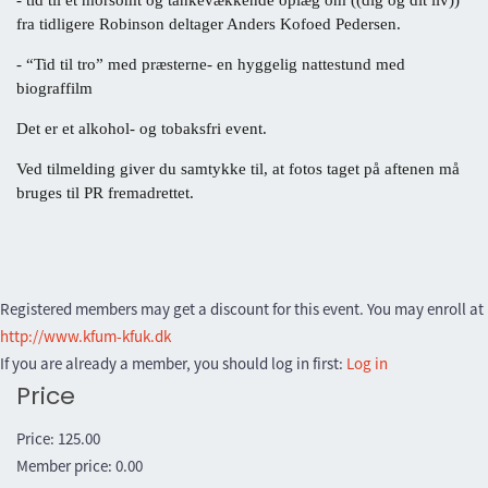
- tid til et morsomt og tankevækkende oplæg om ((dig og dit liv))
fra tidligere Robinson deltager Anders Kofoed Pedersen.
- “Tid til tro” med præsterne- en hyggelig nattestund med
biograffilm
Det er et alkohol- og tobaksfri event.
Ved tilmelding giver du samtykke til, at fotos taget på aftenen må
bruges til PR fremadrettet.
Registered members may get a discount for this event. You may enroll at
http://www.kfum-kfuk.dk
If you are already a member, you should log in first:
Log in
Price
Price:
125.00
Member price:
0.00